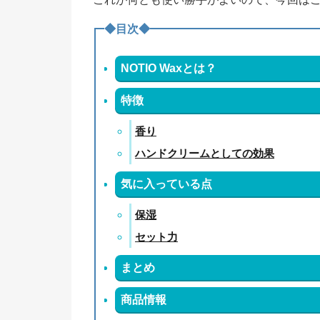
◆目次◆
NOTIO Waxとは？
特徴
香り
ハンドクリームとしての効果
気に入っている点
保湿
セット力
まとめ
商品情報