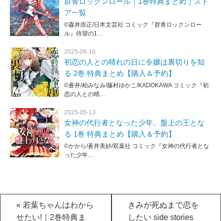
群青ロックンロール｜1巻特典まとめ｜スト
ア一覧
©森井崇正/日本文芸社 コミック『群青ロックンロー
ル』待望の1…
2025-06-16
初恋の人との晴れの日に令嬢は裏切りを知
る 2巻 特典まとめ【購入＆予約】
©蒼井/柏みなみ/藤村ゆかこ/KADOKAWA コミック『初
恋の人との晴…
2025-05-13
女神の代行者となった少年、盤上の王とな
る 1巻 特典まとめ【購入＆予約】
©かから/蒼井美紗/双葉社 コミック『女神の代行者とな
った少年…
«
若葉ちゃんはわから
きみが死ぬまで恋を
せたい!｜2巻特典ま
したい side stories