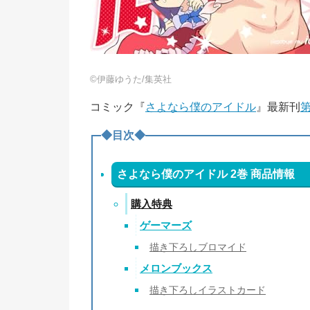
©伊藤ゆうた/集英社
コミック『
さよなら僕のアイドル
』最新刊
第
◆目次◆
さよなら僕のアイドル 2巻 商品情報
購入特典
ゲーマーズ
描き下ろしブロマイド
メロンブックス
描き下ろしイラストカード