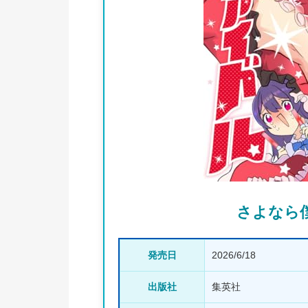
さよなら僕
発売日
2026/6/18
出版社
集英社