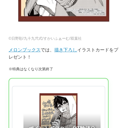
©日野彰/九十九弐式/すかいふぁーむ/双葉社
メロンブックス
では、
描き下ろし
イラストカードをプ
レゼント！
※特典はなくなり次第終了