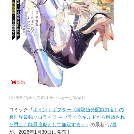
©日野彰/九十九弐式/すかいふぁーむ/双葉社
コミック『
ポイントギフター《経験値分配能力者》の
異世界最強ソロライフ ～ブラックギルドから解放され
た男は万能最強職として無双する～
』の最新刊
7巻
が、2026年1月30日に発売！