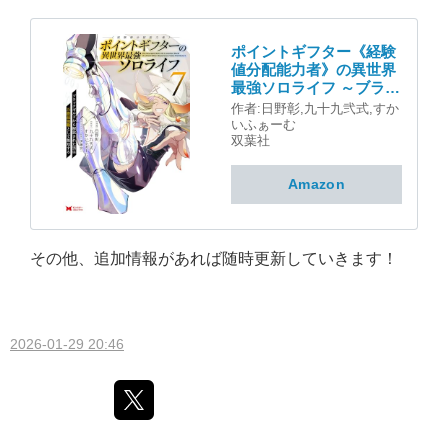
ポイントギフター《経験
値分配能力者》の異世界
最強ソロライフ ～ブラッ
クギルドから解放された
作者:
日野彰
,
九十九弐式
,
すか
男は万能最強職として無
いふぁーむ
双する～（コミック） ：
双葉社
7 (モンスターコミック
ス)
Amazon
その他、追加情報があれば随時更新していきます！
2026-01-29 20:46