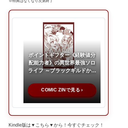
※特典はなくなり次第終了
ポイントギフター《経験値分
配能力者》の異世界最強ソロ
ライフ ～ブラックギルドから
解放された男は万能最強職と
して無双する～(7)
COMIC ZINで見る ›
Kindle版は
▼
こちら
▼
から！今すぐチェック！