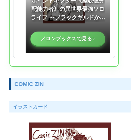
ポイントギフター《経験値分
配能力者》の異世界最強ソロ
ライフ ～ブラックギルドから
解放された男は万能最強職と
して無双する～(7)
メロンブックスで見る ›
COMIC ZIN
イラストカード