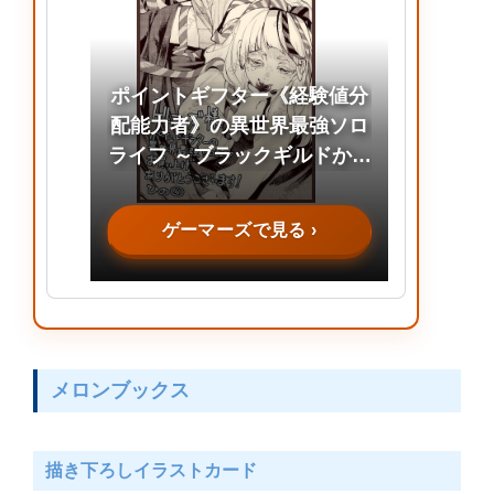
ポイントギフター《経験値分
配能力者》の異世界最強ソロ
ライフ ～ブラックギルドから
解放された男は万能最強職と
して無双する～(7)
ゲーマーズで見る ›
メロンブックス
描き下ろしイラストカード