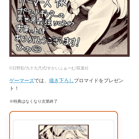
©日野彰/九十九弐式/すかいふぁーむ/双葉社
ゲーマーズ
では、
描き下ろし
ブロマイドをプレゼン
ト！
※特典はなくなり次第終了