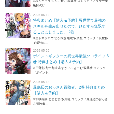
©みんたろう/しんこせい/双葉社 コミック『アラサー魔
術師のゆ…
2025-06-12
特典まとめ【購入＆予約】異世界で最強の
スキルを生み出せたので、ひたすら無双す
ることにしました。 2巻
©星トマジロウ/ヒゲ抜き地蔵/双葉社 コミック『異世界
で最強の…
2025-05-29
ポイントギフターの異世界最強ソロライフ 6
巻 特典まとめ【購入＆予約】
©日野彰/九十九弐式/すかいふぁーむ/双葉社 コミック
『ポイント…
2025-05-13
最底辺のおっさん冒険者。2巻 特典まとめ
【購入＆予約】
©和咲福朗/どまどま/双葉社 コミック『最底辺のおっさ
ん冒険者…